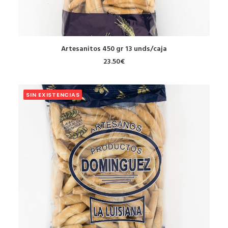
AÑADIR AL CARRITO
Artesanitos 450 gr 13 unds/caja
23.50
€
SIN EXISTENCIAS