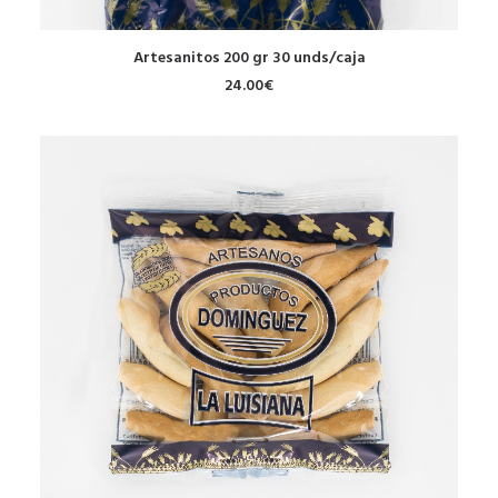
AÑADIR AL CARRITO
Artesanitos 200 gr 30 unds/caja
24.00
€