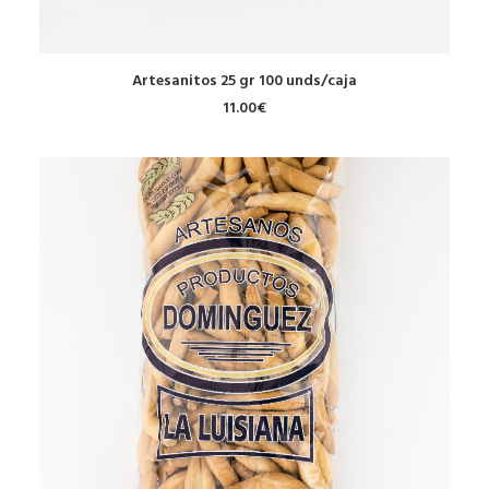
AÑADIR AL CARRITO
Artesanitos 25 gr 100 unds/caja
11.00
€