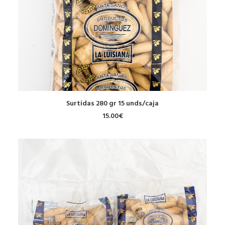
LEER MÁS
Surtidas 280 gr 15 unds/caja
15.00
€