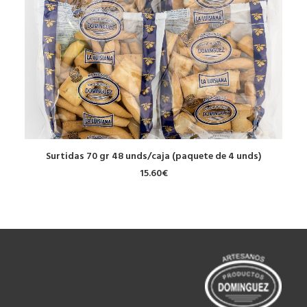
AÑADIR AL CARRITO
Surtidas 70 gr 48 unds/caja (paquete de 4 unds)
15.60
€