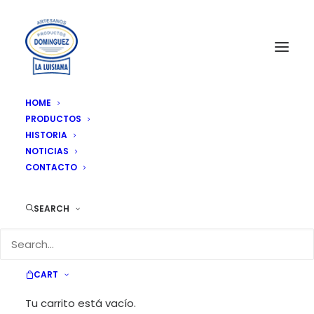
HOME
PRODUCTOS
Artesanitos
HISTORIA
Home
Archive by Category "Artesanitos"
NOTICIAS
CONTACTO
SEARCH
Artesanitos
CART
Mostrando los 9 resultados
Tu carrito está vacío.