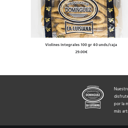
AÑADIR AL CARRITO
Violines Integrales 100 gr 40 unds/caja
29.00
€
Nuestr
disfrut
por la 
más art