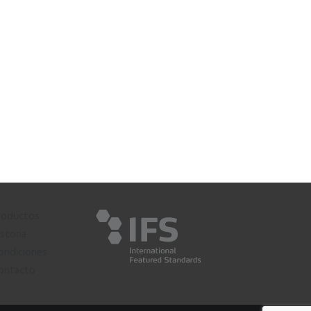
roductos
istoria
ondiciones
ontacto