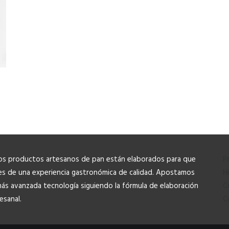
os productos artesanos de pan están elaborados para que
P
es de una experiencia gastronómica de calidad. Apostamos
H
más avanzada tecnología siguiendo la fórmula de elaboración
C
esanal.
C